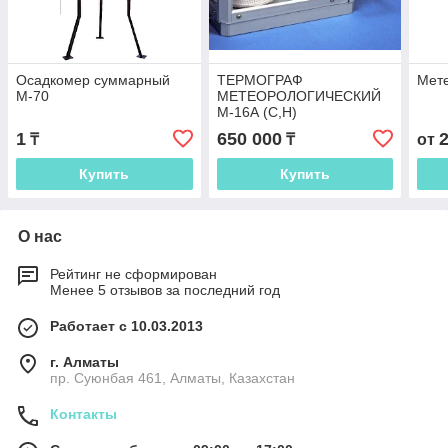
Осадкомер суммарный
ТЕРМОГРАФ
Мет
М-70
МЕТЕОРОЛОГИЧЕСКИЙ
М-16А (С,H)
1
650 000
₸
₸
от
Купить
Купить
О нас
Рейтинг не сформирован
Менее 5 отзывов за последний год
Работает с 10.03.2013
г. Алматы
пр. Суюнбая 461, Алматы, Казахстан
Контакты