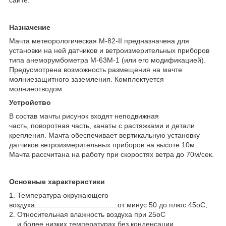
сайте.
Назначение
Мачта метеорологическая М-82-II предназначена для
установки на ней датчиков и ветроизмерительных приборов
типа анеморумбометра М-63М-1 (или его модификацией).
Предусмотрена возможность размещения на мачте
молниезащитного заземления. Комплектуется
молниеотводом.
Устройство
В состав мачты рисунок входят неподвижная
часть, поворотная часть, канаты с растяжками и детали
крепления. Мачта обеспечивает вертикальную установку
датчиков ветроизмерительных приборов на высоте 10м.
Мачта рассчитана на работу при скоростях ветра до 70м/сек.
Основные характеристики
1. Температура окружающего
воздуха.........................................от минус 50 до плюс 45
о
С;
2. Относительная влажность воздуха при 25
о
С
и более низких температурах без конденсации