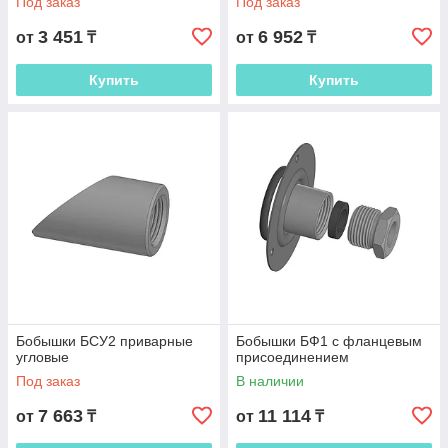
Под заказ
Под заказ
3 451
6 952
от
₸
от
₸
Купить
Купить
Бобышки БСУ2 приварные
Бобышки БФ1 с фланцевым
угловые
присоединением
Под заказ
В наличии
7 663
11 114
от
₸
от
₸