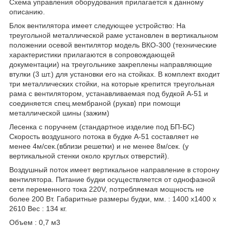
Схема управления оборудования прилагается к данному
описанию.
Блок вентилятора имеет следующее устройство: На
треугольной металлической раме установлен в вертикальном
положении осевой вентилятор модель ВКО-300 (технические
характеристики прилагаются в сопровождающей
документации) на треугольнике закреплены направляющие
втулки (3 шт.) для установки его на стойках. В комплект входит
три металлических стойки, на которые крепится треугольная
рама с вентилятором, устанавливаемая под будкой А-51 и
соединяется спец.мембраной (рукав) при помощи
металлической шины (зажим)
Лесенка с поручнем (стандартное изделие под БП-БС)
Скорость воздушного потока в будке А-51 составляет не
менее 4м/сек.(вблизи решетки) и не менее 8м/сек. (у
вертикальной стенки около круглых отверстий).
Воздушный поток имеет вертикальное направление в сторону
вентилятора. Питание будки осуществляется от однофазной
сети переменного тока 220V, потребляемая мощность не
более 200 Вт. Габаритные размеры будки, мм. : 1400 х1400 х
2610 Вес : 134 кг.
Объем : 0,7 м
3