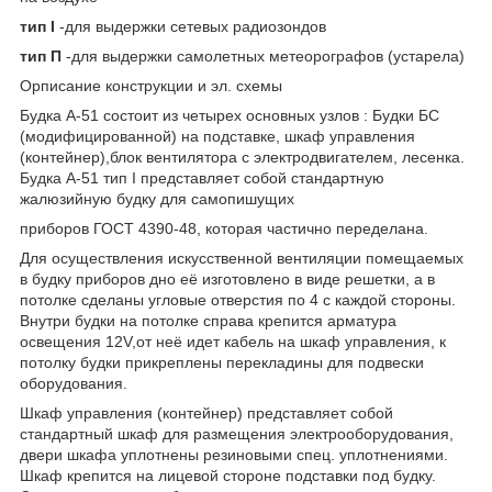
тип I
-для выдержки сетевых радиозондов
тип П
-для выдержки самолетных метеорографов (устарела)
Орписание конструкции и эл. схемы
Будка А-51 состоит из четырех основных узлов : Будки БС
(модифицированной) на подставке, шкаф управления
(контейнер),блок вентилятора с электродвигателем, лесенка.
Будка А-51 тип I представляет собой стандартную
жалюзийную будку для самопишущих
приборов ГОСТ 4390-48, которая частично переделана.
Для осуществления искусственной вентиляции помещаемых
в будку приборов дно её изготовлено в виде решетки, а в
потолке сделаны угловые отверстия по 4 с каждой стороны.
Внутри будки на потолке справа крепится арматура
освещения 12V,от неё идет кабель на шкаф управления, к
потолку будки прикреплены перекладины для подвески
оборудования.
Шкаф управления (контейнер) представляет собой
стандартный шкаф для размещения электрооборудования,
двери шкафа уплотнены резиновыми спец. уплотнениями.
Шкаф крепится на лицевой стороне подставки под будку.