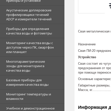
приборы и установки
Акустические доплеровские
профилировщики течений
ADCP и измерители течений
Приборы для определения
Свая металлическая 
качества воды и фотометры
Мониторинг качества воды с
Назначение
доступом через ПК, смартфон
Свая ПИ-20 предназн
или планшет
Устройство
Многопараметрические
Свая состоит из чугу
зонды для мониторинга
предохранения от пр
качества воды
при помощи переносн
Основные характерис
Базовые приборы для
измерения качества воды
Габаритные размеры, мм...
Масса, кг....................
Мониторинг температуры и
влажности
Информация д
Учебное и демонстрационное