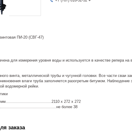
+7 (707) 816-52-52
винтовая ПИ-20 (СВГ-47)
ачена для измерения уровня воды и используется в качестве репера на 
нного винта, металлической трубы и чугунной головки. Все части сваи з
оникновения влаги труба заполняется разогретым битумом. Наблюдение 
ой водомерной рейки.
тики
....................................2110 х 272 х 272
...............................................не более 38
ля заказа