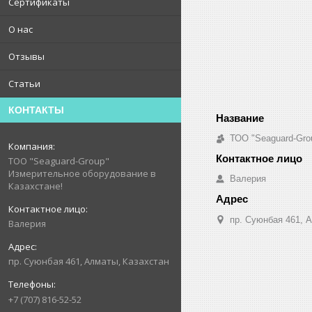
Сертификаты
О нас
Отзывы
Статьи
КОНТАКТЫ
ТОО "Seaguard-Gro
ТОО "Seaguard-Group"
Измерительное оборудование в
Валерия
Казахстане!
пр. Суюнбая 461, 
Валерия
пр. Суюнбая 461, Алматы, Казахстан
+7 (707) 816-52-52