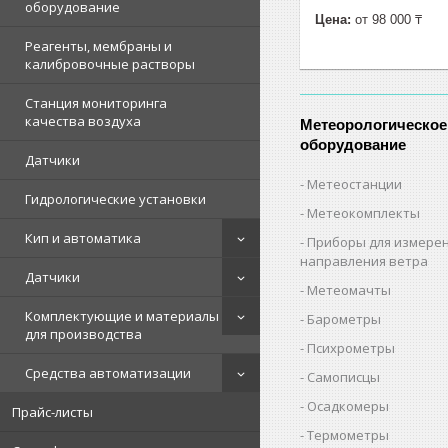
оборудование
Цена:
от 98 000 ₸
Реагенты, мембраны и
калибровочные растворы
Станция мониторинга
качества воздуха
Метеорологическое
оборудование
Датчики
Метеостанции
Гидрологические установки
Метеокомплекты
Кип и автоматика
Приборы для измерен
направления ветра
Датчики
Метеомачты
Комплектующие и материалы
Барометры
для производства
Психрометры
Средства автоматизации
Самописцы
Осадкомеры
Прайс-листы
Термометры