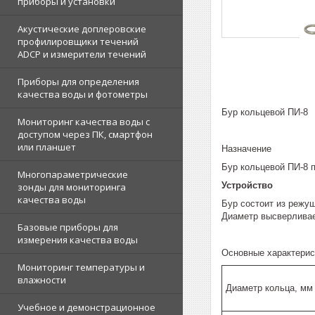
приборы и установки
Акустические доплеровские
профилировщики течений
ADCP и измерители течений
Приборы для определения
качества воды и фотометры
Бур кольцевой ПИ-8
Мониторинг качества воды с
доступом через ПК, смартфон
или планшет
Назначение
Бур кольцевой ПИ-8 
Многопараметрические
Устройство
зонды для мониторинга
качества воды
Бур состоит из режущ
Диаметр высверливаем
Базовые приборы для
измерения качества воды
Основные характерис
Мониторинг температуры и
влажности
Диаметр кольца, мм
Учебное и демонстрационное