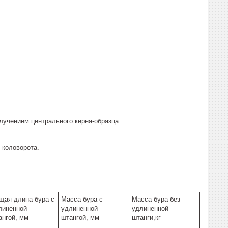
лучением центрального керна-образца.
и коловорота.
щая длина бура с
Масса бура с
Масса бура без
линенной
удлиненной
удлиненной
ангой, мм
штангой, мм
штанги,кг