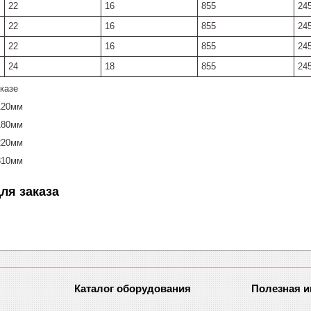
22
16
855
24
22
16
855
24
22
16
855
24
24
18
855
24
казе
120мм
180мм
220мм
310мм
ля заказа
Каталог оборудования
Полезная 