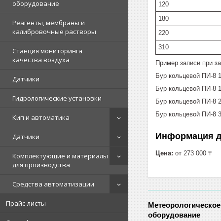
оборудование
120
180
Реагенты, мембраны и
калибровочные растворы
220
310
Станция мониторинга
качества воздуха
Пример записи при за
Бур кольцевой ПИ-8 
Датчики
Бур кольцевой ПИ-8 
Гидрологические установки
Бур кольцевой ПИ-8 
Бур кольцевой ПИ-8 
Кип и автоматика
Информация д
Датчики
Цена:
от 273 000 ₸
Комплектующие и материалы
для производства
Средства автоматизации
Прайс-листы
Метеорологическое
оборудование