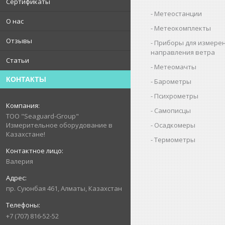
Сертификаты
Метеостанции
О нас
Метеокомплекты
Отзывы
Приборы для измерен
направления ветра
Статьи
Метеомачты
КОНТАКТЫ
Барометры
Психрометры
Самописцы
ТОО "Seaguard-Group"
Осадкомеры
Измерительное оборудование в
Казахстане!
Термометры
Валерия
пр. Суюнбая 461, Алматы, Казахстан
+7 (707) 816-52-52