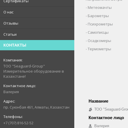
Сертификаты
Метеомачты
О нас
Барометры
Отзывы
Психрометры
Самописцы
Статьи
Осадкомеры
КОНТАКТЫ
Термометры
ТОО "Seaguard-Group"
Измерительное оборудование в
Казахстане!
Валерия
пр. Суюнбая 461, Алматы, Казахстан
ТОО "Seaguard-Gro
+7 (707) 816-52-52
Валерия