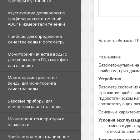
приборы и установки
Акустические доплеровские
профилировщики течений
ADCP и измерители течений
Приборы для определения
Батометр-бутылка ГР
качества воды и фотометры
Мониторинг качества воды с
Назначение
доступом через ПК, смартфон
или планшет
Батометр-бутылка на
прибором, пригодным
Многопараметрические
Устройство
зонды для мониторинга
Батометр состоит из
качества воды
При взятии пробы вод
гидростатическом нап
Базовые приборы для
соответствующих раз
измерения качества воды
Основные характерис
Мониторинг температуры и
Условия эксплуатац
влажности
- температура окружающ
- относительная влажнос
Учебное и демонстрационное
Технические характ