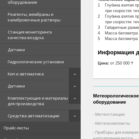
оборудование
1 Глубина взятия пр
при скоростях течения до
Реагенты, мембраны и
2 Глубина взятия пр
калибровочные растворы
при скоростях течения до
3 Габаритные размеры 
Станция мониторинга
4 Масса батометра кг.......
качества воздуха
5 Масса батометра в укл
Датчики
Информация д
Гидрологические установки
Цена:
от 250 000 ₸
Кип и автоматика
Датчики
Метеорологическое
Комплектующие и материалы
оборудование
для производства
Метеостанции
Средства автоматизации
Метеокомплекты
Прайс-листы
Приборы для измерен
направления ветра