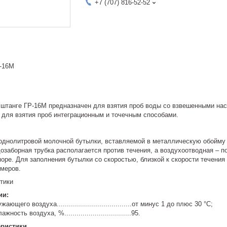
+7 (707) 816-52-52
-16М
 штанге ГР-16М предназначен для взятия проб воды со взвешенными на
 для взятия проб интеграционным и точечным способами.
 однолитровой молочной бутылки, вставляемой в металлическую обойму 
озаборная трубка располагается против течения, а воздухоотводная – 
оре. Для заполнения бутылки со скоростью, близкой к скорости течения
меров.
тики
ии:
его воздуха.....................................от минус 1 до плюс 30 °С;
ть воздуха, %.................................95.
еристики