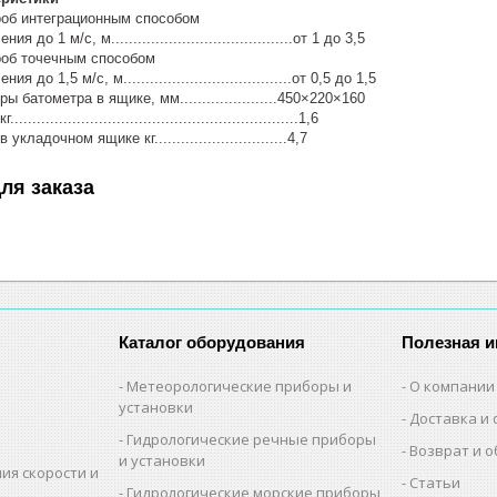
об интеграционным способом
 1 м/с, м.........................................от 1 до 3,5
об точечным способом
 1,5 м/с, м......................................от 0,5 до 1,5
батометра в ящике, мм......................450×220×160
..........................................................1,6
адочном ящике кг..............................4,7
ля заказа
Каталог оборудования
Полезная 
Метеорологические приборы и
О компании
установки
Доставка и 
Гидрологические речные приборы
Возврат и 
и установки
ия скорости и
Статьи
Гидрологические морские приборы