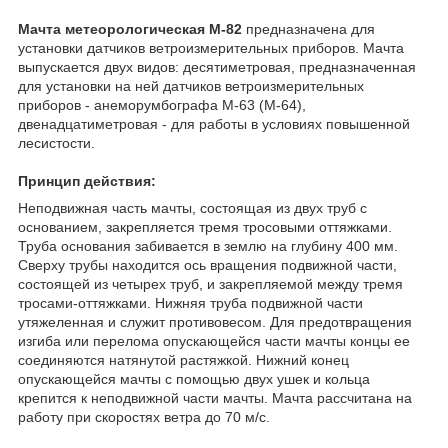
Мачта метеорологическая М-82
предназначена для
установки датчиков ветроизмерительных приборов. Мачта
выпускается двух видов: десятиметровая, предназначенная
для установки на ней датчиков ветроизмерительных
приборов - анеморумбографа М-63 (М-64),
двенадцатиметровая - для работы в условиях повышенной
лесистости.
Принцип действия:
Неподвижная часть мачты, состоящая из двух труб с
основанием, закрепляется тремя тросовыми оттяжками.
Труба основания забивается в землю на глубину 400 мм.
Сверху трубы находится ось вращения подвижной части,
состоящей из четырех труб, и закрепляемой между тремя
тросами-оттяжками. Нижняя труба подвижной части
утяжеленная и служит противовесом. Для предотвращения
изгиба или перелома опускающейся части мачты концы ее
соединяются натянутой растяжкой. Нижний конец
опускающейся мачты с помощью двух ушек и кольца
крепится к неподвижной части мачты. Мачта рассчитана на
работу при скоростях ветра до 70 м/с.