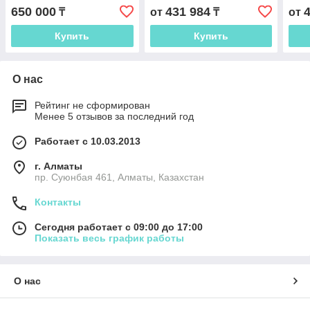
4…20 мА системы
650 000
431 984
₸
от
₸
от
аэрации участка
подготовки технического
Купить
Купить
О нас
Рейтинг не сформирован
Менее 5 отзывов за последний год
Работает с 10.03.2013
г. Алматы
пр. Суюнбая 461, Алматы, Казахстан
Контакты
Сегодня работает с 09:00 до 17:00
Показать весь график работы
О нас