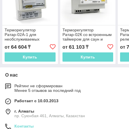
Терморегулятор
Терморегулятор
Тер
Ратар-02А-1 для
Ратар-02К со встроенным
Рата
необслуживаемых
таймером для саун и
реле
помещений
фитобочек
64 604
61 103
от
₸
от
₸
от
Купить
Купить
О нас
Рейтинг не сформирован
Менее 5 отзывов за последний год
Работает с 10.03.2013
г. Алматы
пр. Суюнбая 461, Алматы, Казахстан
Контакты