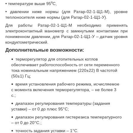
• температуре выше 95⁰С,
• давлении ниже нормы (для Ратар-02-1-Щ1-М), уровне
теплоносителя ниже нормы (для Ратар-02-1-Щ1-У).
Для работы Ратар-02-1-Щ1-М необходимо применять
электроконтактный манометр с замкнутыми контактами при
пониженном давлении, для Ратар-02-1-Щ1-У – датчик уровня
кондуктометрический.
Дополнительные возможности:
терморегулятор для отопительных котлов
обеспечивает работоспособность от сети переменного
тока номинальным напряжением (220±22) В частотой
(50±1) Гц;
время установления рабочего режима, исчисляемое
с момента включения терморегулятора, – не более 3
с.;
диапазон регулирования температуры (задания
уставки) – от 0 до плюс 95°С;
диапазон регулирования гистерезиса температурного
– от 0 до 20°С.;
точность задания уставки – 1°С.