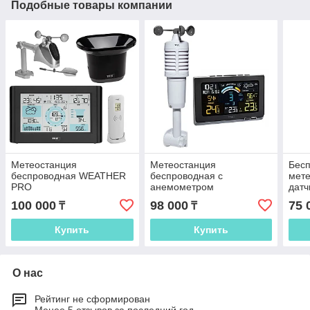
Подобные товары компании
Метеостанция
Метеостанция
Бес
беспроводная WEATHER
беспроводная с
мете
PRO
анемометром
датч
100 000
98 000
75 
₸
₸
Купить
Купить
О нас
Рейтинг не сформирован