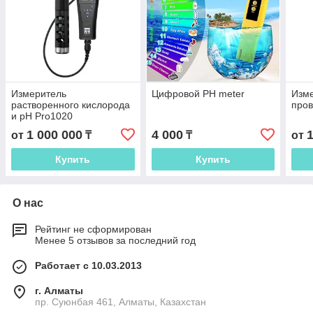
Измеритель
Цифровой PH meter
Изме
растворенного кислорода
пров
и pH Pro1020
1 000 000
4 000
от
₸
₸
от
Купить
Купить
О нас
Рейтинг не сформирован
Менее 5 отзывов за последний год
Работает с 10.03.2013
г. Алматы
пр. Суюнбая 461, Алматы, Казахстан