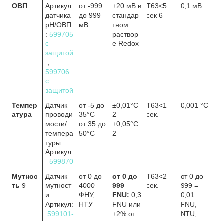
ОВП
Артикул
от -999
±20 мВ в
Т63<5
0,1 мВ
датчика
до 999
стандар
сек
6
pH/ОВП
мВ
тном
:
599705
раствор
с
е Redox
защитой
,
599706
с
защитой
Темпер
Датчик
от -5 до
±0,01°С
Т63<1
0,001 °С
атура
проводи
35°С
2
сек.
мости/
от 35 до
±0,05°С
темпера
50°С
2
туры
Артикул:
599870
Мутнос
Датчик
от 0 до
от 0 до
Т63<2
от 0 до
ть
9
мутност
4000
999
сек.
999 =
и
ФНУ,
FNU:
0,3
0,01
Артикул:
НТУ
FNU или
FNU,
599101-
±2% от
NTU;