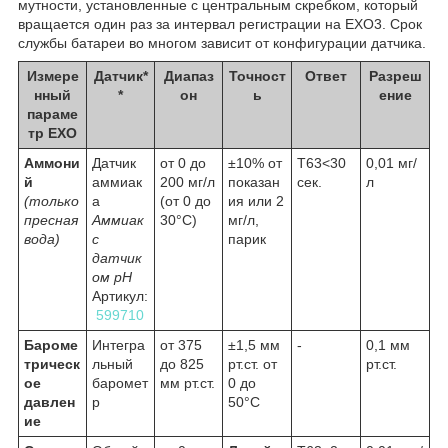
мутности, установленные с центральным скребком, который
вращается один раз за интервал регистрации на EXO3. Срок
службы батареи во многом зависит от конфигурации датчика.
Измере
Датчик*
Диапаз
Точност
Ответ
Разреш
нный
*
он
ь
ение
параме
тр EXO
Аммони
Датчик
от 0 до
±10% от
Т63<30
0,01 мг/
й
аммиак
200 мг/л
показан
сек.
л
(только
а
(от 0 до
ия или 2
пресная
Аммиак
30°C)
мг/л,
вода)
с
парик
датчик
ом pH
Артикул:
599710
Бароме
Интегра
от 375
±1,5 мм
-
0,1 мм
трическ
льный
до 825
рт.ст. от
рт.ст.
ое
баромет
мм рт.ст.
0 до
давлен
р
50°C
ие