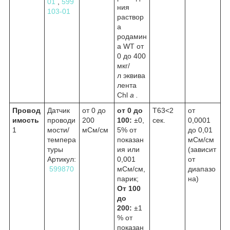
01
,
599
ния
103-01
раствор
а
родамин
а WT от
0 до 400
мкг/
л эквива
лента
Chl
a .
Провод
Датчик
от 0 до
от 0 до
Т63<2
от
имость
проводи
200
100:
±0,
сек.
0,0001
1
мости/
мСм/см
5% от
до 0,01
темпера
показан
мСм/см
туры
ия или
(зависит
Артикул:
0,001
от
599870
мСм/см,
диапазо
парик;
на)
От 100
до
200:
±1
% от
показан