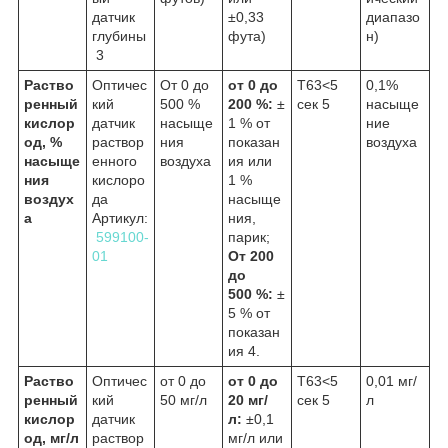
датчик
±0,33
диапазо
глубины
фута)
н)
3
Раство
Оптичес
От 0 до
от 0 до
Т63<5
0,1%
ренный
кий
500 %
200 %:
±
сек
5
насыще
кислор
датчик
насыще
1 % от
ние
од, %
раствор
ния
показан
воздуха
насыще
енного
воздуха
ия или
ния
кислоро
1 %
воздух
да
насыще
а
Артикул:
ния,
599100-
парик;
01
От 200
до
500 %:
±
5 % от
показан
ия
4.
Раство
Оптичес
от 0 до
от 0 до
Т63<5
0,01 мг/
ренный
кий
50 мг/л
20 мг/
сек
5
л
кислор
датчик
л:
±0,1
од, мг/л
раствор
мг/л или