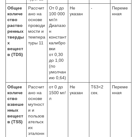
Общее
Рассчит
От 0 до
Не
-
Переме
количе
ано на
100 000
указан
нная
ство
основе
мг/л
раство
проводи
Диапазо
ренных
мости и
н
тверды
темпера
констант
х
туры
11
калибро
вещест
вки
в (TDS)
от 0,30
до 1,00
(по
умолчан
ию 0,64)
Общее
Рассчит
от 0 до
Не
Т63<2
Переме
количе
ано на
1500 мг/
указан
сек.
нная
ство
основе
л
взвеше
мутност
нных
и и
вещест
пользов
в (TSS)
ательск
их
эталонн