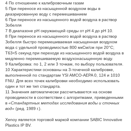
4
По отношению к калибровочным газам
5
При переносе из насыщенной воздухом воды в
деаэрированную воду с перемешиванием
6
При переносе из насыщенного водой воздуха в раствор
Зобелля
7
В диапазоне pH окружающей среды от pH 4 до pH 10.
8
При переносе из насыщенного водой воздуха в раствор
Зобелля быстро перемешиваемая насыщенная воздухом
вода с удельной проводимостью 800 мкСм/см при 20°С;
Т63<5 секунд при переходе из насыщенного водой воздуха в
медленно перемешиваемую воздухонасыщенную воду.
9
Калибровка: по 1, 2 или 3 точкам, по выбору пользователя.
10
Характеристики основаны на 3-точечной калибровке,
выполненной по стандартам YSI AMCO-AEPA 0, 124 и 1010
FNU. Для всех точек калибровки необходимо использовать
один и тот же тип стандарта.
11
Значения автоматически рассчитываются на основе
проводимости в соответствии с алгоритмами, приведенными
в
«Стандартных методах исследования воды и сточных
вод»
(ред. 1989 г.).
Xenoy является торговой маркой компании SABIC Innovative
Plastics IP BV.