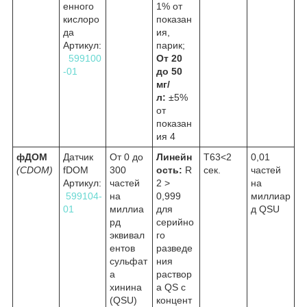
енного
1% от
кислоро
показан
да
ия,
Артикул:
парик;
599100
От 20
-01
до 50
мг/
л:
±5%
от
показан
ия
4
фДОМ
Датчик
От 0 до
Линейн
Т63<2
0,01
(CDOM)
fDOM
300
ость:
R
сек.
частей
Артикул:
частей
2 >
на
599104-
на
0,999
миллиар
01
миллиа
для
д QSU
рд
серийно
эквивал
го
ентов
разведе
сульфат
ния
а
раствор
хинина
а QS с
(QSU)
концент