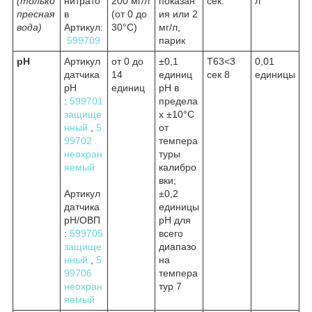
(только
нитрато
200 мг/л
показан
сек.
л
пресная
в
(от 0 до
ия или 2
вода)
Артикул:
30°C)
мг/л,
599709
парик
рН
Артикул
от 0 до
±0,1
Т63<3
0,01
датчика
14
единиц
сек
8
единицы
pH
единиц
pH в
:
599701
предела
защище
х ±10°C
нный
,
5
от
99702
темпера
неохран
туры
яемый
калибро
вки;
Артикул
±0,2
датчика
единицы
pH/ОВП
pH для
:
599705
всего
защище
диапазо
нный
,
5
на
99706
темпера
неохран
тур
7
яемый