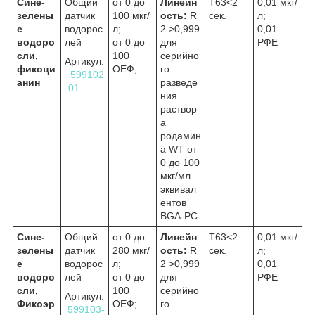
Сине-
Общий
от 0 до
Линейн
Т63<2
0,01 мкг/
зелены
датчик
100 мкг/
ость:
R
сек.
л;
е
водорос
л;
2
>0,999
0,01
водоро
лей
от 0 до
для
РФЕ
сли,
100
серийно
Артикул:
фикоци
ОЕФ;
го
599102
анин
разведе
-01
ния
раствор
а
родамин
а WT от
0 до 100
мкг/мл
эквивал
ентов
BGA-PC.
Сине-
Общий
от 0 до
Линейн
Т63<2
0,01 мкг/
зелены
датчик
280 мкг/
ость:
R
сек.
л;
е
водорос
л;
2
>0,999
0,01
водоро
лей
от 0 до
для
РФЕ
сли,
100
серийно
Артикул:
Фикоэр
ОЕФ;
го
599103-