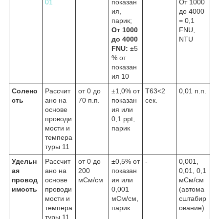
01
показан
От 1000
ия,
до 4000
парик;
= 0,1
От 1000
FNU,
до 4000
NTU
FNU:
±5
% от
показан
ия
10
Солено
Рассчит
от 0 до
±1,0% от
Т63<2
0,01 п.п.
сть
ано на
70 п.п.
показан
сек.
основе
ия или
проводи
0,1 ppt,
мости и
парик
темпера
туры
11
Удельн
Рассчит
от 0 до
±0,5% от
-
0,001,
ая
ано на
200
показан
0,01, 0,1
провод
основе
мСм/см
ия или
мСм/см
имость
проводи
0,001
(автома
мости и
мСм/см,
сштабир
темпера
парик
ование)
туры
11