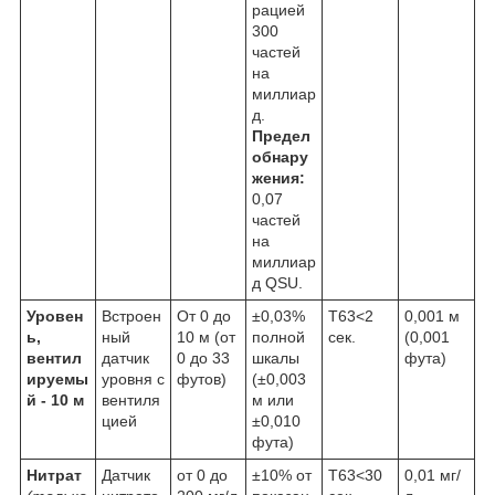
рацией
300
частей
на
миллиар
д.
Предел
обнару
жения:
0,07
частей
на
миллиар
д QSU.
Уровен
Встроен
От 0 до
±0,03%
Т63<2
0,001 м
ь,
ный
10 м (от
полной
сек.
(0,001
вентил
датчик
0 до 33
шкалы
фута)
ируемы
уровня с
футов)
(±0,003
й - 10 м
вентиля
м или
цией
±0,010
фута)
Нитрат
Датчик
от 0 до
±10% от
Т63<30
0,01 мг/