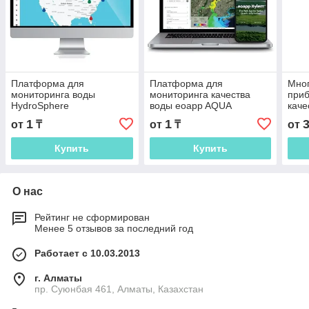
Платформа для
Платформа для
Мно
мониторинга воды
мониторинга качества
приб
HydroSphere
воды eoapp AQUA
каче
1
1
от
₸
от
₸
от
Купить
Купить
О нас
Рейтинг не сформирован
Менее 5 отзывов за последний год
Работает с 10.03.2013
г. Алматы
пр. Суюнбая 461, Алматы, Казахстан