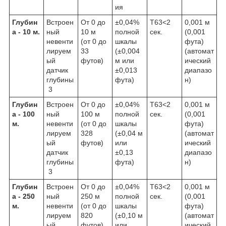
ия
Глубин
Встроен
От 0 до
±0,04%
Т63<2
0,001 м
а - 10 м.
ный
10 м
полной
сек.
(0,001
невенти
(от 0 до
шкалы
фута)
лируем
33
(±0,004
(автомат
ый
футов)
м или
ический
датчик
±0,013
диапазо
глубины
фута)
н)
3
Глубин
Встроен
От 0 до
±0,04%
Т63<2
0,001 м
а - 100
ный
100 м
полной
сек.
(0,001
м.
невенти
(от 0 до
шкалы
фута)
лируем
328
(±0,04 м
(автомат
ый
футов)
или
ический
датчик
±0,13
диапазо
глубины
фута)
н)
3
Глубин
Встроен
От 0 до
±0,04%
Т63<2
0,001 м
а - 250
ный
250 м
полной
сек.
(0,001
м.
невенти
(от 0 до
шкалы
фута)
лируем
820
(±0,10 м
(автомат
ый
футов)
или
ический