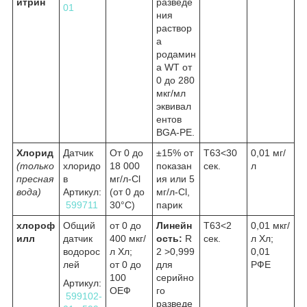
итрин
разведе
01
ния
раствор
а
родамин
а WT от
0 до 280
мкг/мл
эквивал
ентов
BGA-PE.
Хлорид
Датчик
От 0 до
±15% от
Т63<30
0,01 мг/
(только
хлоридо
18 000
показан
сек.
л
пресная
в
мг/л-Cl
ия или 5
вода)
Артикул:
(от 0 до
мг/л-Cl,
599711
30°C)
парик
хлороф
Общий
от 0 до
Линейн
Т63<2
0,01 мкг/
илл
датчик
400 мкг/
ость:
R
сек.
л Хл;
водорос
л Хл;
2
>0,999
0,01
лей
от 0 до
для
РФЕ
100
серийно
Артикул:
ОЕФ
го
599102-
разведе