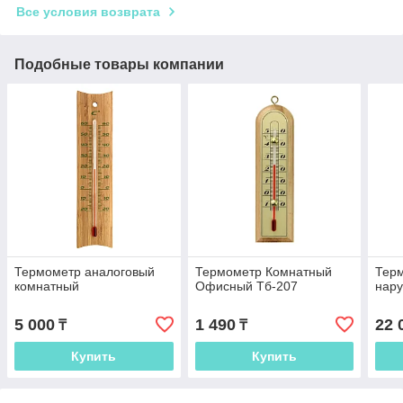
Все условия возврата
Подобные товары компании
Термометр аналоговый
Термометр Комнатный
Тер
комнатный
Офисный Тб-207
нар
5 000
1 490
22 
₸
₸
Купить
Купить