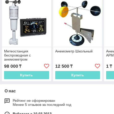
Метеостанция
Анемометр Школьный
Ане
беспроводная с
АРМ
анемометром
98 000
12 500
1
₸
₸
₸
Купить
Купить
О нас
Рейтинг не сформирован
Менее 5 отзывов за последний год
Работает с 10.03.2013