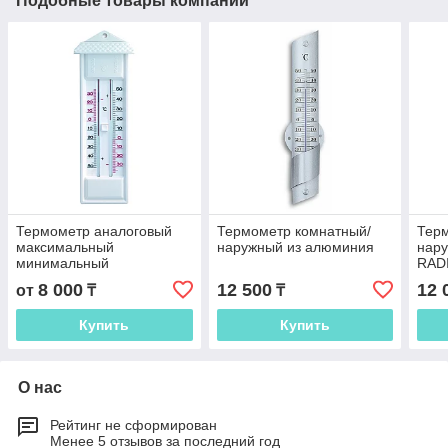
Подобные товары компании
Термометр аналоговый
Термометр комнатный/
Тер
максимальный
наружный из алюминия
нару
минимальный
RAD
8 000
12 500
12 
от
₸
₸
Купить
Купить
О нас
Рейтинг не сформирован
Менее 5 отзывов за последний год