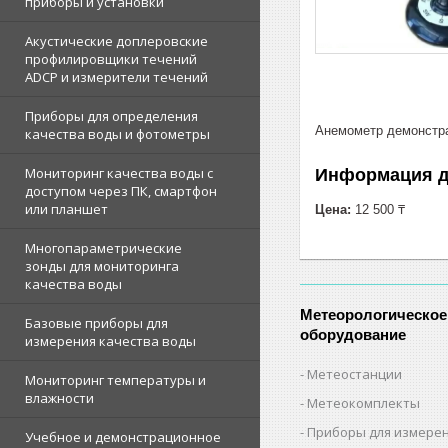
приборы и установки
Акустические доплеровские
профилировщики течений
ADCP и измерители течений
Приборы для определения
Анемометр демонстра
качества воды и фотометры
Мониторинг качества воды с
Информация д
доступом через ПК, смартфон
или планшет
Цена:
12 500 ₸
Многопараметрические
зонды для мониторинга
качества воды
Метеорологическое
Базовые приборы для
оборудование
измерения качества воды
Метеостанции
Мониторинг температуры и
влажности
Метеокомплекты
Приборы для измерен
Учебное и демонстрационное