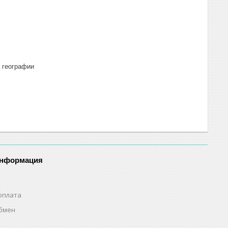
 географии
информация
оплата
обмен