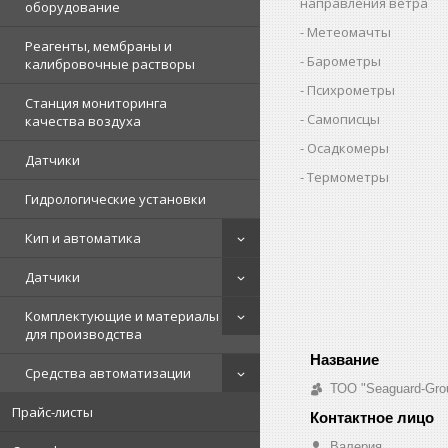
направления ветра
оборудование
Метеомачты
Реагенты, мембраны и
Барометры
калибровочные растворы
Психрометры
Станция мониторинга
Самописцы
качества воздуха
Осадкомеры
Датчики
Термометры
Гидрологические установки
Кип и автоматика
Датчики
Комплектующие и материалы
для производства
Средства автоматизации
ТОО "Seaguard-Gro
Прайс-листы
Валерия