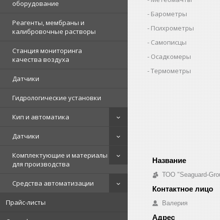
оборудование
Барометры
Реагенты, мембраны и
Психрометры
калибровочные растворы
Самописцы
Станция мониторинга
Осадкомеры
качества воздуха
Термометры
Датчики
Гидрологические установки
Кип и автоматика
Датчики
Комплектующие и материалы
для производства
ТОО "Seaguard-Gro
Средства автоматизации
Прайс-листы
Валерия