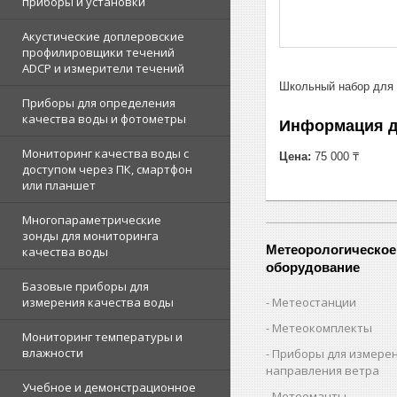
приборы и установки
Акустические доплеровские
профилировщики течений
ADCP и измерители течений
Школьный набор для 
Приборы для определения
качества воды и фотометры
Информация д
Мониторинг качества воды с
Цена:
75 000 ₸
доступом через ПК, смартфон
или планшет
Многопараметрические
зонды для мониторинга
Метеорологическое
качества воды
оборудование
Базовые приборы для
Метеостанции
измерения качества воды
Метеокомплекты
Мониторинг температуры и
влажности
Приборы для измерен
направления ветра
Учебное и демонстрационное
Метеомачты