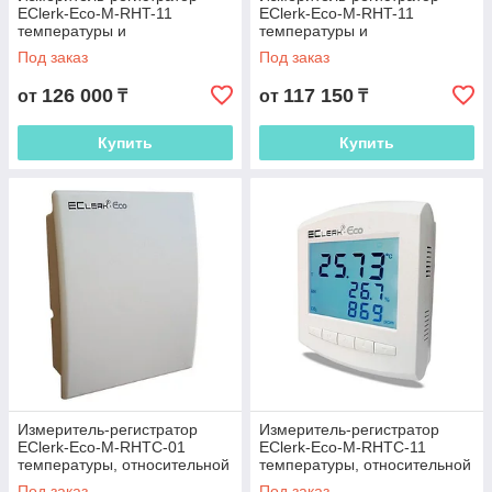
EClerk-Eco-M-RHT-11
EClerk-Eco-M-RHT-11
температуры и
температуры и
относительной влажности
относительной влажности
Под заказ
Под заказ
воздуха с модулем Wi-Fi
воздуха, с дисплеем
126 000
117 150
от
₸
от
₸
Купить
Купить
Измеритель-регистратор
Измеритель-регистратор
EClerk-Eco-M-RHTC-01
EClerk-Eco-M-RHTC-11
температуры, относительной
температуры, относительной
влажности, уровня CO2 в
влажности и уровня CO2 в
Под заказ
Под заказ