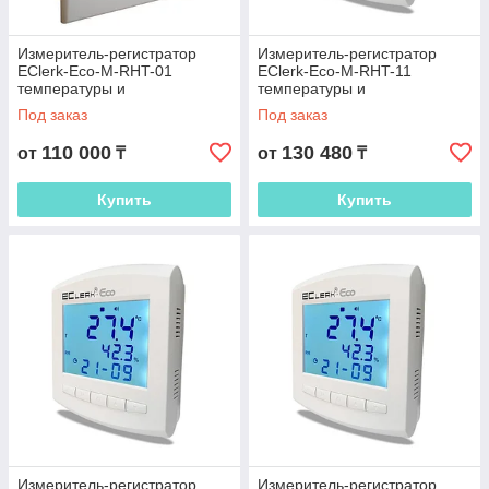
Измеритель-регистратор
Измеритель-регистратор
EClerk-Eco-M-RHT-01
EClerk-Eco-M-RHT-11
температуры и
температуры и
относительной влажности,
относительной влажности
Под заказ
Под заказ
без дисплея
воздуха с модулем LTE
110 000
130 480
от
₸
от
₸
Купить
Купить
Измеритель-регистратор
Измеритель-регистратор