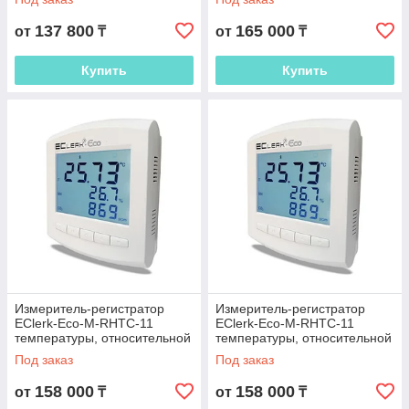
воздухе, без
воздухе с
137 800
165 000
от
₸
от
₸
Купить
Купить
Измеритель-регистратор
Измеритель-регистратор
EClerk-Eco-M-RHTC-11
EClerk-Eco-M-RHTC-11
температуры, относительной
температуры, относительной
влажности и уровня CO2 в
влажности, уровня CO2 в
Под заказ
Под заказ
воздухе с
воздухе, с
158 000
158 000
от
₸
от
₸